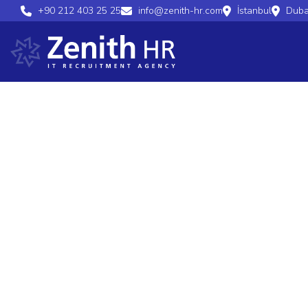
+90 212 403 25 25
info@zenith-hr.com
İstanbul
Duba