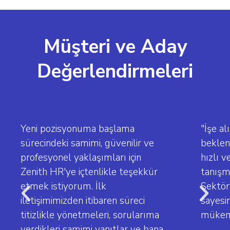
Müşteri ve Aday
Değerlendirmeleri
Yeni pozisyonuma başlama
"İşe al
sürecindeki samimi, güvenilir ve
beklen
profesyonel yaklaşımları için
hızlı v
Zenith HR'ye içtenlikle teşekkür
tanışm
etmek istiyorum. İlk
Sektör
iletişimimizden itibaren süreci
sayesi
titizlikle yönetmeleri, sorularıma
mükemm
verdikleri samimi yanıtlar ve bana