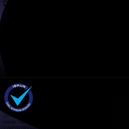
Dubai
Building A1, Dubai Digital Park. Dubai Silicon Oasis.
Dubai, UAE
info@zenith-hr.com
+971 4 228 52 85
Bizi Takip Edin!
Zenith HR Danışmanlık Ltd.Şti, Özel İstihdam Bürosu
olarak Türkiye İş Kurumu tarafından 07.12.2022 tarih ve
12917678 sayılı karar uyarınca 1437 nolu belge izniyle