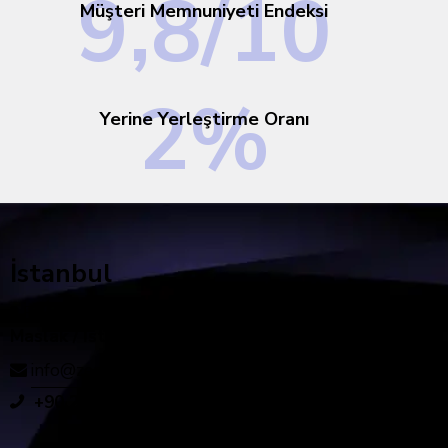
9
,8/10
Müşteri Memnuniyeti Endeksi
2
%
Yerine Yerleştirme Oranı
İstanbul
Eski Büyükdere Cad. Orjin Plaza. No: 27 Zemin Kat
Maslak / İstanbul
info@zenith-hr.com
+90 212 403 25 25