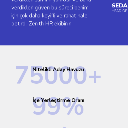
SEDA
verdikleri güven bu süreci benim
HEAD OF 
için çok daha keyifli ve rahat hale
getirdi. Zenith HR ekibinin
sektördeki uzmanlığı, doğru
yönlendirmeleri ve adaylara karşı
samimi ilgileri gerçekten takdire
şayan. Sizin sayenizde her adımı
7
5
0
0
0
+
güvenle attım ve doğru yerde
Nitelikli Aday Havuzu
olduğumu hissettim. Zenith HR
ekibinin başarılarının devamını
dilerim.
9
9
%
İşe Yerleştirme Oranı
MESUT AKSOY
SYSTEM&NETWORK MANAGER