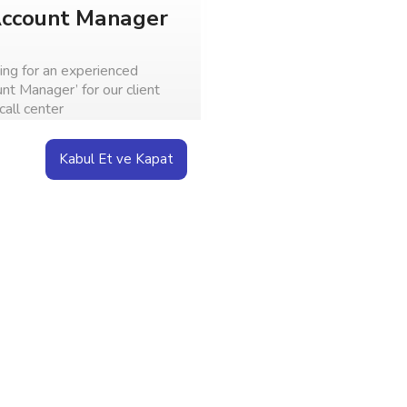
Account Manager
ing for an experienced
nt Manager’ for our client
call center
23.02.2025
Kabul Et ve Kapat
Review
ce IT Recruiter
ng an enthusiastic and
 Freelance IT Recruiter to