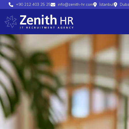
+90 212 403 25 25
info@zenith-hr.com
İstanbul
Duba