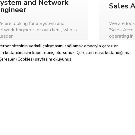
ystem and Network
Sales 
ngineer
e are looking for a System and
We are look
twork Engineer for our client, who is
‘Sales Accou
leader
operating in 
nternet sitesinin verimli çalışmasını sağlamak amacıyla çerezler
İstanbul
26.02.2025
İstanbul
rin kullanılmasını kabul etmiş olursunuz. Çerezleri nasıl kullandığımız,
Çerezler (Cookies) sayfasını okuyunuz.
Review
enior Full Stack
Freelan
eveloper
 are looking for a “Senior Full Stack
We’re seeki
veloper” for our leading global client
professional