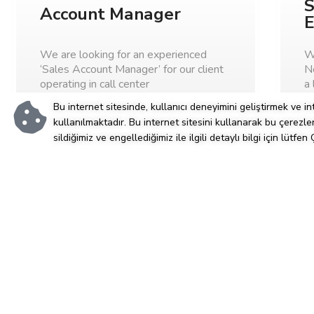
S
Account Manager
E
We are looking for an experienced
W
‘Sales Account Manager’ for our client
Ne
operating in call center
a 
Bu internet sitesinde, kullanıcı deneyimini geliştirmek ve i
İstanbul
15.05.2025
kullanılmaktadır. Bu internet sitesini kullanarak bu çerezle
sildiğimiz ve engellediğimiz ile ilgili detaylı bilgi için lütfen
Review
Senior Software Test
S
Automation Engineer
D
We are looking for a “Senior Software
We
Test Automation Engineer” for our
De