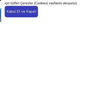
için lütfen
Çerezler (Cookies) sayfasını okuyunuz.
Kabul Et ve Kapat
Building A1, Dubai Digital Park. Dubai Silicon Oasis.
Dubai, UAE
+971 4 228 52 85
info@zenith-hr.com
cv@zenith-hr.com
Google Haritalar'da görüntüle