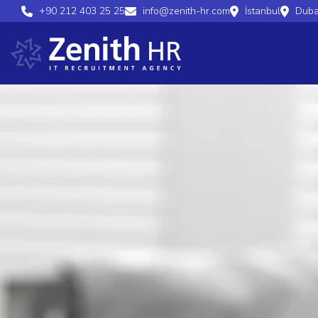
+90 212 403 25 25
info@zenith-hr.com
İstanbul
Duba